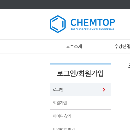
교수소개
수강신
이
용
약
관
로그인/회원가입
보
기
개
인
로그인
정
보
보
회원가입
기
아이디 찾기
비밀번호 찾기