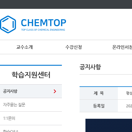
교수소개
수강신청
온라인서
공지사항
학습지원센터
공지사항
제 목
평생
자주묻는 질문
등록일
202
1:1문의
학습Q&A