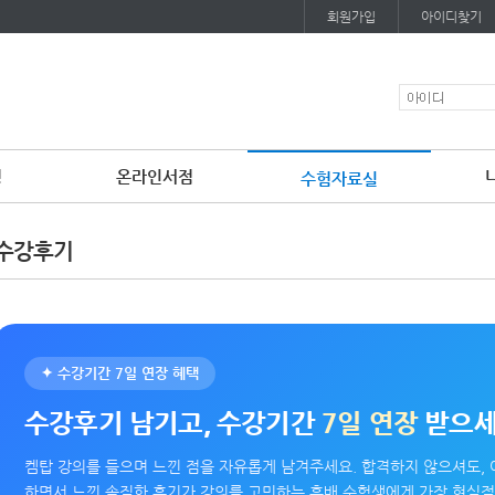
회원가입
아이디찾기
청
온라인서점
수험자료실
이
용
수강후기
약
관
보
기
개
인
정
보
✦ 수강기간 7일 연장 혜택
보
기
수강후기 남기고, 수강기간
7일 연장
받으
켐탑 강의를 들으며 느낀 점을 자유롭게 남겨주세요. 합격하지 않으셔도, 
하면서 느낀 솔직한 후기가 강의를 고민하는 후배 수험생에게 가장 현실적