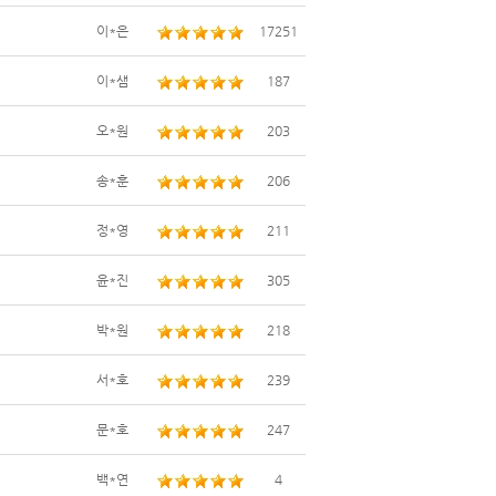
이*은
17251
이*샘
187
오*원
203
송*훈
206
정*영
211
윤*진
305
박*원
218
서*호
239
문*호
247
백*연
4