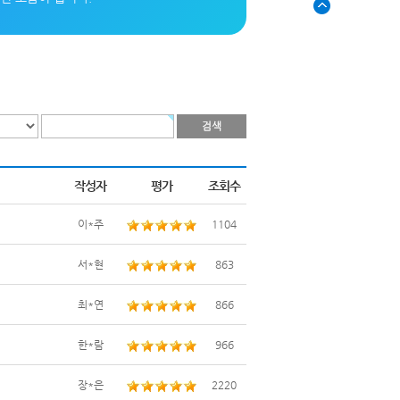
작성자
평가
조회수
이*주
1104
서*현
863
최*연
866
한*람
966
장*은
2220