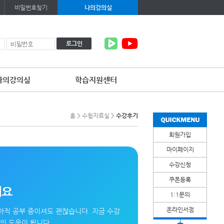
비밀번호찾기
나의강의실
로그인
나의강의실
학습지원센터
홈
>
수험자료실
>
수강후기
회원가입
마이페이지
수강신청
쿠폰등록
세요
1:1문의
온라인서점
아직 공부 중이셔도 괜찮습니다. 지금 수강
인 도움이 됩니다.