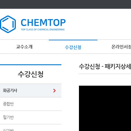
교수소개
온라인서
수강신청
이
용
수강신청 - 패키지상세
약
관
수강신청
보
기
개
인
화공기사
정
보
보
종합반
기
필기반
실기반