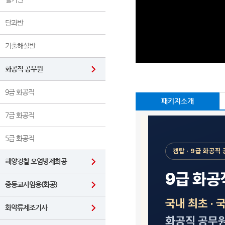
단과반
기출해설반
화공직 공무원
9급 화공직
패키지소개
7급 화공직
5급 화공직
해양경찰 오염방제화공
중등교사임용(화공)
화약류제조기사