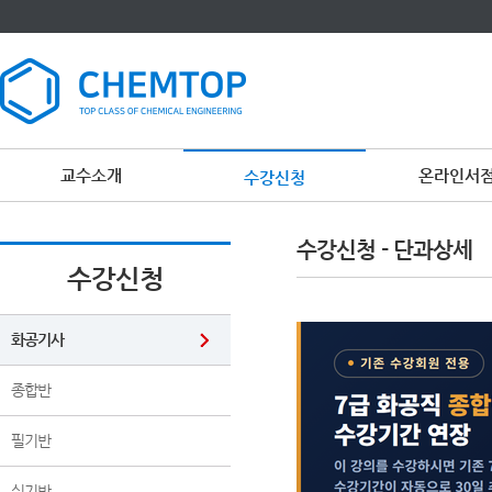
교수소개
온라인서
수강신청
이
용
수강신청 - 단과상세
약
관
수강신청
보
기
개
인
화공기사
정
보
보
종합반
기
필기반
실기반