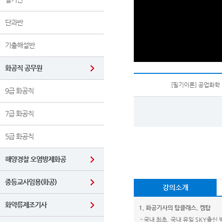
단과반
기출해설반
화공직 공무원
[필기이론] 공업화학
9급 화공직
7급 화공직
5급 화공직
해양경찰 오염방제화공
중등교사임용(화공)
강의소개
화약류제조기사
1.
화공기사의 탑클래스
,
켐탑
-
국내 최초
,
국내 유일
SKY
출신 