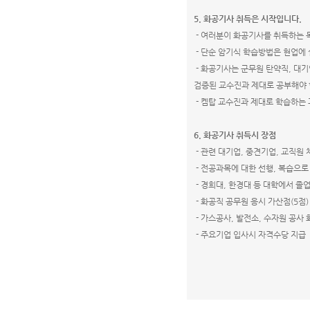
5.
화공기사 취득은 시작입니다
.
-
여러분이 화공기사를 취득하는 
-
단순 암기식 학습방법은 현업에 
-
화공기사는 군무원 탄약직, 대기
검증된 교수진과 제대로 공부해야
-
켐탑 교수진과 제대로 학습하는 
6.
화공기사 취득시 장점
-
관련 대기업
,
중견기업
,
교직원 
-
전공과목에 대한 선행
,
복습으로 
-
경희대
,
한경대 등 대학에서 졸
-
화공직 공무원 응시 가산점
(5
점
)
-
가스공사
,
발전소
,
수자원 공사 
-
주요기업 입사시 자격수당 지급