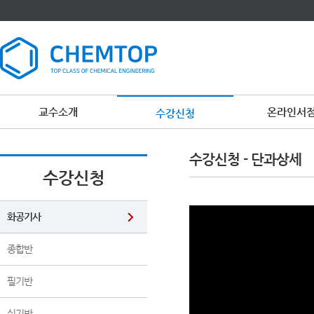
교수소개
온라인서
수강신청
이
용
수강신청 - 단과상세
약
관
수강신청
보
기
개
인
화공기사
정
보
보
종합반
기
필기반
실기반