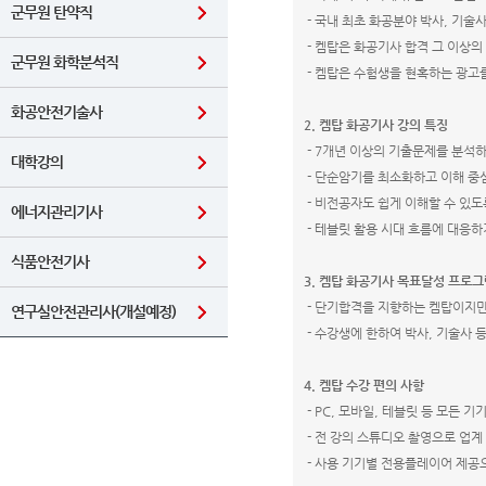
군무원 탄약직
-
국내 최초 화공분야 박사
,
기술사
-
켐탑은 화공기사 합격 그 이상의
군무원 화학분석직
-
켐탑은 수험생을 현혹하는 광고를
화공안전기술사
2.
켐탑 화공기사 강의 특징
- 7
개년 이상의 기출문제를 분석
대학강의
-
단순암기를 최소화하고 이해 중심
-
비전공자도 쉽게 이해할 수 있도
에너지관리기사
-
테블릿 활용 시대 흐름에 대응하
식품안전기사
3.
켐탑 화공기사 목표달성 프로그
-
단기합격을 지향하는 켐탑이지만
연구실안전관리사(개설예정)
-
수강생에 한하여 박사
,
기술사 등
4.
켐탑 수강 편의 사항
- PC,
모바일
,
테블릿 등 모든 기
-
전 강의 스튜디오 촬영으로 업계
-
사용 기기별 전용플레이어 제공