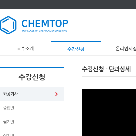
교수소개
온라인서
수강신청
이
용
수강신청 - 단과상세
약
관
수강신청
보
기
개
인
화공기사
정
보
보
종합반
기
필기반
실기반