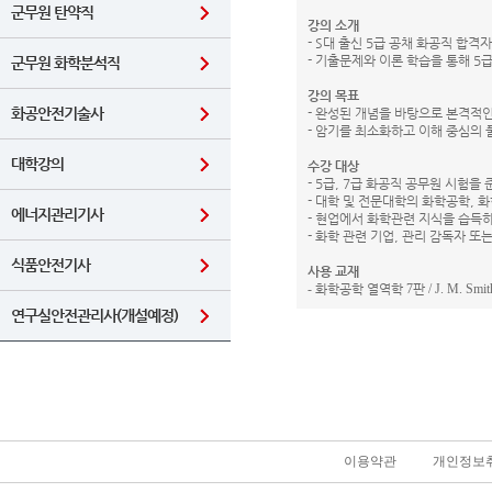
군무원 탄약직
강의 소개
- S대 출신 5급 공채 화공직 합격
- 기출문제와 이론 학습을 통해 5
군무원 화학분석직
강의 목표
화공안전기술사
- 완성된 개념을 바탕으로 본격적
- 암기를 최소화하고 이해 중심의
대학강의
수강 대상
- 5급, 7급 화공직 공무원 시험을
- 대학 및 전문대학의 화학공학, 
에너지관리기사
- 현업에서 화학관련 지식을 습득
- 화학 관련 기업, 관리 감독자 또
식품안전기사
사용 교재
-
화학공학 열역학
7
판
/ J. M. Smi
연구실안전관리사(개설예정)
이용약관
개인정보