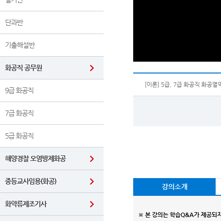
단과반
기출해설반
화공직 공무원
[이론] 5급, 7급 화공직 화공열
9급 화공직
7급 화공직
5급 화공직
해양경찰 오염방제화공
중등교사임용(화공)
강의소개
화약류제조기사
※ 본 강의는 학습Q&A가 제공되