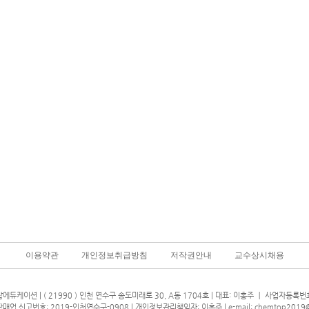
이용약관
개인정보취급방침
저작권안내
교수상시채용
에듀케이션 | ( 21990 ) 인천 연수구 송도미래로 30, A동 1704호 | 대표: 이홍주 ㅣ 사업자등록번호 
매업 신고번호: 2019-인천연수구-0908 | 개인정보관리책임자: 이홍주 |
e-mail: chemtop2019