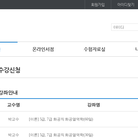
회원가입
아이디찾기
온라인서점
수험자료실
청
이
용
수강신청
약
관
보
기
개
강좌안내
인
정
보
교수명
강좌명
보
기
박교수
[이론] 5급, 7급 화공직 화공열역학(60일)
박교수
[이론] 5급, 7급 화공직 화공열역학(30일)