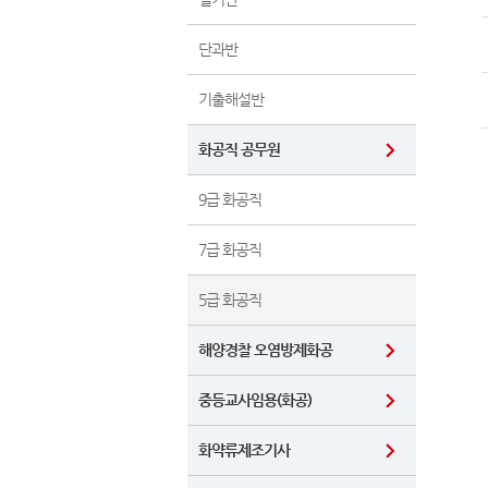
단과반
기출해설반
화공직 공무원
9급 화공직
7급 화공직
5급 화공직
해양경찰 오염방제화공
중등교사임용(화공)
화약류제조기사