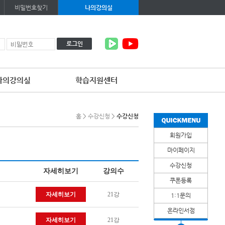
비밀번호찾기
나의강의실
로그인
나의강의실
학습지원센터
홈
>
수강신청
>
수강신청
회원가입
마이페이지
수강신청
자세히보기
강의수
쿠폰등록
자세히보기
21강
1:1문의
온라인서점
자세히보기
21강