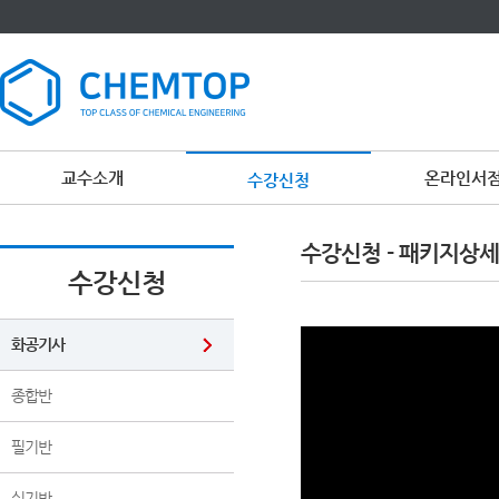
교수소개
온라인서
수강신청
이
용
수강신청 - 패키지상세
약
관
수강신청
보
기
개
인
화공기사
정
보
보
종합반
기
필기반
실기반