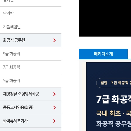
단과반
기출해설반
화공직 공무원
9급 화공직
패키지소개
7급 화공직
5급 화공직
해양경찰 오염방제화공
중등교사임용(화공)
화약류제조기사